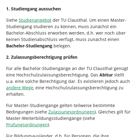
n
i
1. Studiengang aussuchen
e
r
Siehe
Studienangebot
der TU Clausthal. Um einen Master-
:
Studiengang studieren zu können, muss zunächst ein
Bachelor-Abschluss erworben werden, d.h. wer noch über
keinen Studienabschluss verfügt, muss zunächst einen
Bachelor-Studiengang
belegen.
2. Zulassungsberechtigung prüfen
Für alle Bachelor-Studiengänge an der TU Clausthal genügt
eine Hochschulzulassungsberechtigung. Das
Abitur
stellt
u.a. eine solche Berechtigung dar. Es existieren jedoch auch
andere Wege
, eine Hochschulzulassungsberechtigung zu
erhalten.
Für Master-Studiengänge gelten teilweise bestimmte
Bedingungen (siehe
Zulassungsordnungen
). Gleiches gilt für
Master-Weiterbildungsstudiengänge (siehe
Prüfungsordnungen
).
Für Bildungsausländer, d.h. für Personen, die ihre