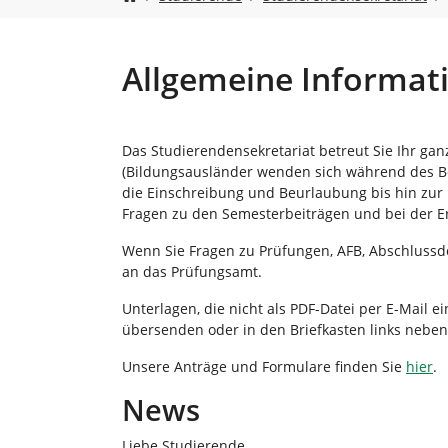
n
i
e
s
i
Allgemeine Informat
n
d
h
i
Das Studierendensekretariat betreut Sie Ihr g
e
(Bildungsausländer wenden sich während des Be
r
die Einschreibung und Beurlaubung bis hin zur 
:
Fragen zu den Semesterbeiträgen und bei der E
Wenn Sie Fragen zu Prüfungen, AFB, Abschlussdo
an das Prüfungsamt.
Unterlagen, die nicht als PDF-Datei per E-Mail 
übersenden oder in den Briefkasten links nebe
Unsere Anträge und Formulare finden Sie
hier
.
News
Liebe Studierende,