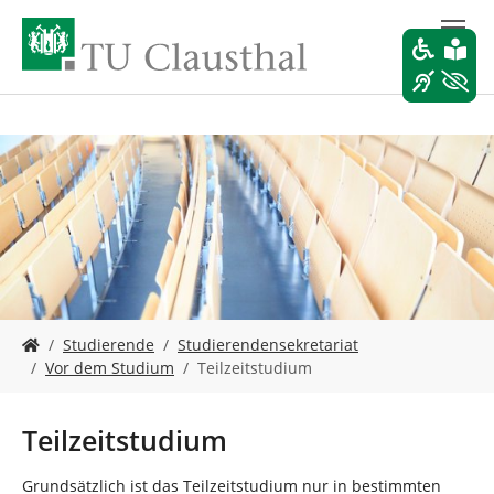
Z
u
m
H
a
u
p
t
i
n
h
a
l
t
S
s
Studierende
Studierendensekretariat
i
p
Vor dem Studium
Teilzeitstudium
e
r
s
i
i
n
Teilzeitstudium
n
g
d
e
Grundsätzlich ist das Teilzeitstudium nur in bestimmten
h