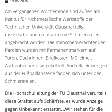
n
e
19.05.2026
r
Am vergangenen Wochenende sind außen am
:
Institut für Nichtmetallische Werkstoffe der
Technischen Universität Clausthal teils
rassistische und rechtsextreme Schmierereien
angebracht worden. Die menschenverachtenden
Parolen wurden mit Permanentmarkern auf
Türen, Dachrinnen, Briefkasten, Mülleimer,
Aschenbecher usw. gekritzelt. Auch Beleidigungen
aus der Fußballfanszene fanden sich unter den
Schmierereien.
Die Hochschulleitung der TU Clausthal verurteilt
diese Straftat aufs Schärfste, es wurde Anzeige
gegen Unbekannt erstattet. „Wir stehen für die