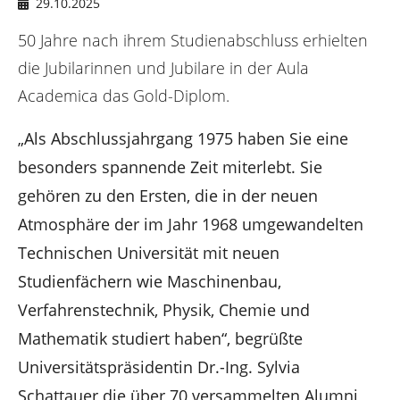
n
e
29.10.2025
r
50 Jahre nach ihrem Studienabschluss erhielten
:
die Jubilarinnen und Jubilare in der Aula
Academica das Gold-Diplom.
„Als Abschlussjahrgang 1975 haben Sie eine
besonders spannende Zeit miterlebt. Sie
gehören zu den Ersten, die in der neuen
Atmosphäre der im Jahr 1968 umgewandelten
Technischen Universität mit neuen
Studienfächern wie Maschinenbau,
Verfahrenstechnik, Physik, Chemie und
Mathematik studiert haben“, begrüßte
Universitätspräsidentin Dr.-Ing. Sylvia
Schattauer die über 70 versammelten Alumni