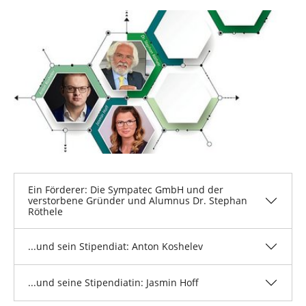
n
i
Show larger version
e
r
:
Ein Förderer: Die Sympatec GmbH und der
verstorbene Gründer und Alumnus Dr. Stephan
Röthele
...und sein Stipendiat: Anton Koshelev
...und seine Stipendiatin: Jasmin Hoff