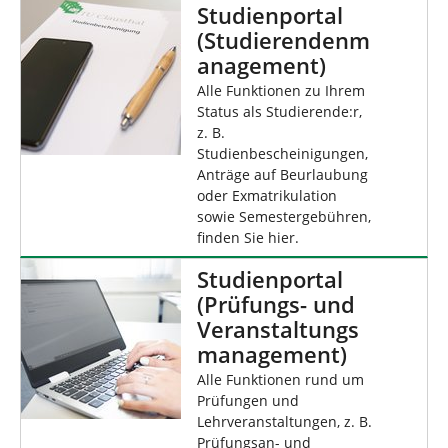
n
Studienportal
i
(Studierendenm
e
anagement)
r
:
Alle Funktionen zu Ihrem
Status als Studierende:r,
z. B.
Studienbescheinigungen,
Anträge auf Beurlaubung
oder Exmatrikulation
sowie Semestergebühren,
finden Sie hier.
Studienportal
(Prüfungs- und
Veranstaltungs
management)
Alle Funktionen rund um
Prüfungen und
Lehrveranstaltungen, z. B.
Prüfungsan- und